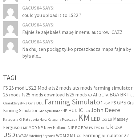
GACUS84 SAYS:
could you upload it to LS22 ?
GACUS84 SAYS:
Fajnie że zajebałeś mapę innemu autorowi CAZZ
GACUS84 SAYS:
Na chuj ten pociąg tylko przeszkadza mapa fajna by
była ale...
TAGI
LS22 Mod
ets2 mods
ats mods
FS 25 mod
farming simulator
BGA
BKT
25 mods
fs25 mods download
ls25 mods
AI
BETA
AD
CB
Farming Simulator
GPS
FS
Gra
DLC
FBM
Charakterystyka Cena
John Deere
IC
Farming Simulator
HUD
HP
Gra Symulator
JCB
KM
LED
Massey
LS
Kategoria Ci
Kategoria Narz
Kategoria Przyczepy
LOG
uk
Ferguson
USA
MOD
New Holland
NIE
PC
MP
PDA
MF
PS
TMR
UE
USD
XML
Farming Simulator 22
WOM
UWAGA
Wielkiej Brytanii
XXL