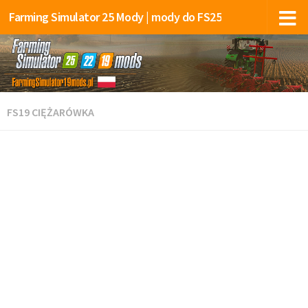
Farming Simulator 25 Mody | mody do FS25
FS19 CIĘŻARÓWKA