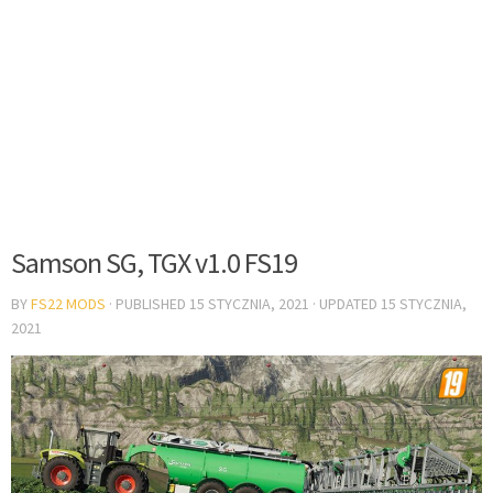
Samson SG, TGX v1.0 FS19
BY
FS22 MODS
· PUBLISHED
15 STYCZNIA, 2021
· UPDATED
15 STYCZNIA,
2021