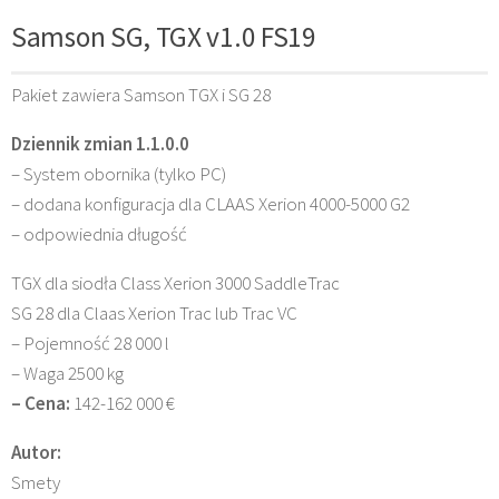
Samson SG, TGX v1.0 FS19
Pakiet zawiera Samson TGX i SG 28
Dziennik zmian 1.1.0.0
– System obornika (tylko PC)
– dodana konfiguracja dla CLAAS Xerion 4000-5000 G2
– odpowiednia długość
TGX dla siodła Class Xerion 3000 SaddleTrac
SG 28 dla Claas Xerion Trac lub Trac VC
– Pojemność 28 000 l
– Waga 2500 kg
– Cena:
142-162 000 €
Autor:
Smety