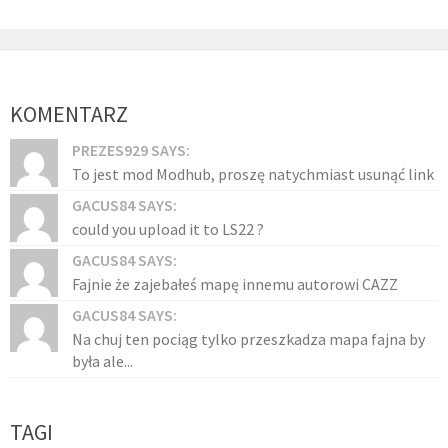
KOMENTARZ
PREZES929 SAYS:
To jest mod Modhub, proszę natychmiast usunąć link
GACUS84 SAYS:
could you upload it to LS22 ?
GACUS84 SAYS:
Fajnie że zajebałeś mapę innemu autorowi CAZZ
GACUS84 SAYS:
Na chuj ten pociąg tylko przeszkadza mapa fajna by
była ale...
TAGI