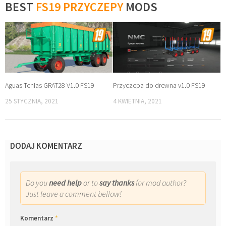
BEST
FS19 PRZYCZEPY
MODS
Aguas Tenias GRAT28 V1.0 FS19
Przyczepa do drewna v1.0 FS19
25 STYCZNIA, 2021
4 KWIETNIA, 2021
DODAJ KOMENTARZ
Do you
need help
or to
say thanks
for mod author?
Just leave a comment bellow!
Komentarz
*