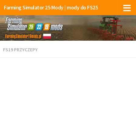
Farming Simulator 25 Mody | mody do FS25
FS19 PRZYCZEPY