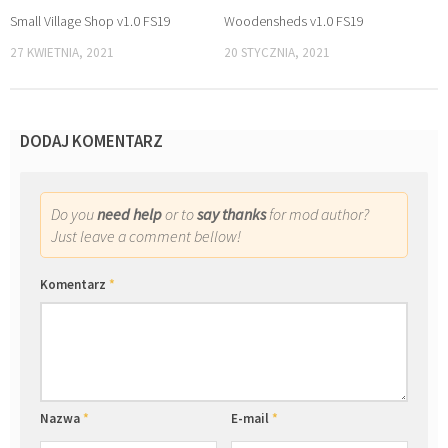
Small Village Shop v1.0 FS19
Woodensheds v1.0 FS19
27 KWIETNIA, 2021
20 STYCZNIA, 2021
DODAJ KOMENTARZ
Do you
need help
or to
say thanks
for mod author?
Just leave a comment bellow!
Komentarz
*
Nazwa
*
E-mail
*