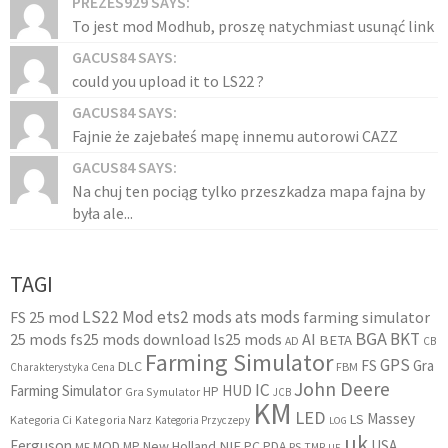
PREZES929 SAYS:
To jest mod Modhub, proszę natychmiast usunąć link
GACUS84 SAYS:
could you upload it to LS22 ?
GACUS84 SAYS:
Fajnie że zajebałeś mapę innemu autorowi CAZZ
GACUS84 SAYS:
Na chuj ten pociąg tylko przeszkadza mapa fajna by
była ale...
TAGI
LS22 Mod
ets2 mods
ats mods
FS 25 mod
farming simulator
BGA
BKT
25 mods
fs25 mods download
ls25 mods
AI
BETA
AD
CB
Farming Simulator
GPS
FS
Gra
DLC
FBM
Charakterystyka Cena
John Deere
IC
Farming Simulator
HUD
HP
Gra Symulator
JCB
KM
LED
Massey
LS
Kategoria Ci
Kategoria Narz
Kategoria Przyczepy
LOG
uk
Ferguson
USA
MOD
New Holland
NIE
PC
MP
PDA
MF
PS
TMR
UE