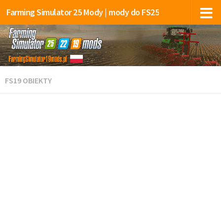
Farming Simulator 25 Mody | mody do FS25
FS19 OBIEKTY