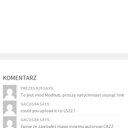
KOMENTARZ
PREZES929 SAYS:
To jest mod Modhub, proszę natychmiast usunąć link
GACUS84 SAYS:
could you upload it to LS22 ?
GACUS84 SAYS:
Fajnie że zajebałeś mapę innemu autorowi CAZZ