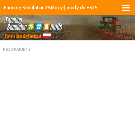
Farming Simulator 25 Mody | mody do FS25
FS22 PAKIETY