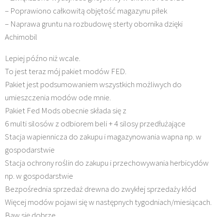
– Poprawiono całkowitą objętość magazynu piłek
– Naprawa gruntu na rozbudowę sterty obornika dzięki
Achimobil
Lepiej późno niż wcale.
To jest teraz mój pakiet modów FED.
Pakiet jest podsumowaniem wszystkich możliwych do
umieszczenia modów ode mnie.
Pakiet Fed Mods obecnie składa się z
6 multi silosów z odbiorem beli + 4 silosy przedłużające
Stacja wapiennicza do zakupu i magazynowania wapna np. w
gospodarstwie
Stacja ochrony roślin do zakupu i przechowywania herbicydów
np. w gospodarstwie
Bezpośrednia sprzedaż drewna do zwykłej sprzedaży kłód
Więcej modów pojawi się w następnych tygodniach/miesiącach.
Baw się dobrze