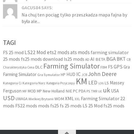
GACUS84 SAYS:
Na chuj ten pociąg tylko przeszkadza mapa fajna by
była ale...
TAGI
LS22 Mod
ets2 mods
ats mods
FS 25 mod
farming simulator
BGA
BKT
25 mods
fs25 mods download
ls25 mods
AI
BETA
AD
CB
Farming Simulator
GPS
FS
Gra
DLC
FBM
Charakterystyka Cena
John Deere
IC
Farming Simulator
HUD
HP
Gra Symulator
JCB
KM
LED
Massey
LS
Kategoria Ci
Kategoria Narz
Kategoria Przyczepy
LOG
uk
Ferguson
USA
MOD
New Holland
NIE
PC
MP
PDA
MF
PS
TMR
UE
USD
XML
Farming Simulator 22
WOM
UWAGA
Wielkiej Brytanii
XXL
mods
FS22 mods
mods fs25
fs 25 mods
LS 25 Mod
fs25 mods