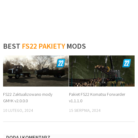
BEST
FS22 PAKIETY
MODS
FS22 Zaktualizowano mody
Pakiet FS22 Komatsu Forwarder
GMYK v2.0.0.0
v1.1.1.0
10 LUTEGO, 2024
15 SIERPNIA, 2024
DODAJ KOMENTARZ