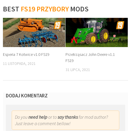
BEST
FS19 PRZYBORY
MODS
Esperia 7 Kotwice v1.0 FS19
Przetrząsacz John Deere v1.1
FS19
11 LISTOPADA, 2021
31 LIPCA, 2021
DODAJ KOMENTARZ
Do you
need help
or to
say thanks
for mod author?
Just leave a comment bellow!