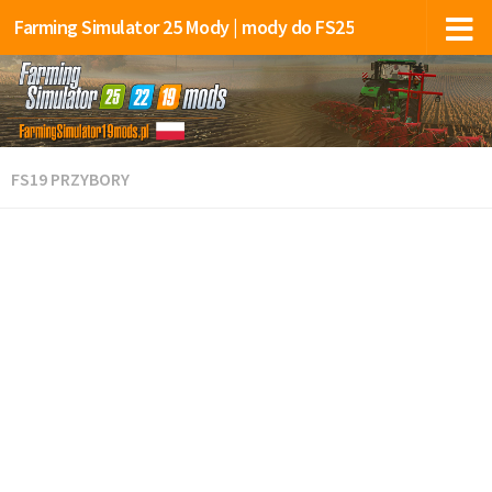
Farming Simulator 25 Mody | mody do FS25
FS19 PRZYBORY