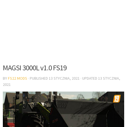
MAGSI 3000L v1.0 FS19
BY
FS22 MODS
· PUBLISHED
13 STYCZNIA, 2021
· UPDATED
13 STYCZNIA,
2021