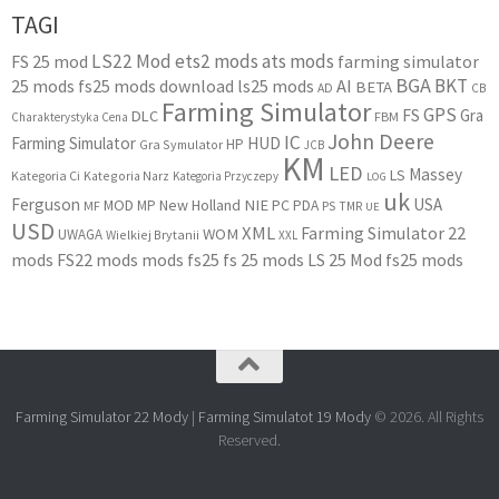
TAGI
LS22 Mod
ets2 mods
ats mods
FS 25 mod
farming simulator
BGA
BKT
25 mods
fs25 mods download
ls25 mods
AI
BETA
AD
CB
Farming Simulator
GPS
FS
Gra
DLC
FBM
Charakterystyka Cena
John Deere
IC
Farming Simulator
HUD
HP
Gra Symulator
JCB
KM
LED
Massey
LS
Kategoria Ci
Kategoria Narz
Kategoria Przyczepy
LOG
uk
Ferguson
USA
MOD
New Holland
NIE
PC
MP
PDA
MF
PS
TMR
UE
USD
XML
Farming Simulator 22
WOM
UWAGA
Wielkiej Brytanii
XXL
mods
FS22 mods
mods fs25
fs 25 mods
LS 25 Mod
fs25 mods
Farming Simulator 22 Mody
|
Farming Simulatot 19 Mody
© 2026. All Rights
Reserved.