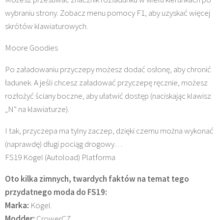
wybraniu strony. Zobacz menu pomocy F1, aby uzyskać więcej
skrótów klawiaturowych.
Moore Goodies
Po załadowaniu przyczepy możesz dodać osłonę, aby chronić
ładunek. A jeśli chcesz załadować przyczepę ręcznie, możesz
rozłożyć ściany boczne, aby ułatwić dostęp (naciskając klawisz
„N” na klawiaturze).
I tak, przyczepa ma tylny zaczep, dzięki czemu można wykonać
(naprawdę) długi pociąg drogowy…
FS19 Kögel (Autoload) Platforma
Oto kilka zimnych, twardych faktów na temat tego
przydatnego moda do FS19:
Marka:
Kögel.
Modder:
CrowerCZ.