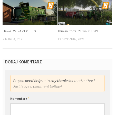
Hawe DST24 v1.0 FS19
Thievin Cortal 210 v2.0 FS19
2 MARCA, 2021
13 STYCZNIA, 2021
DODAJ KOMENTARZ
Do you
need help
or to
say thanks
for mod author?
Just leave a comment bellow!
Komentarz
*