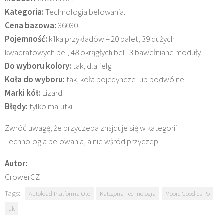
Kategoria:
Technologia belowania.
Cena bazowa:
36030.
Pojemność:
kilka przykładów – 20 palet, 39 dużych
kwadratowych bel, 48 okrągłych bel i 3 bawełniane moduły.
Do wyboru kolory:
tak, dla felg.
Koła do wyboru:
tak, koła pojedyncze lub podwójne.
Marki kół:
Lizard.
Błędy:
tylko malutki.
Zwróć uwagę, że przyczepa znajduje się w kategorii
Technologia belowania, a nie wśród przyczep.
Autor:
CrowerCZ
Tags:
Autoload Platforma Oto
Kategoria Technologia
Moore Goodies Po
uk