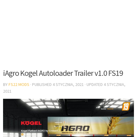
iAgro Kogel Autoloader Trailer v1.0 FS19
BY
FS22 MODS
· PUBLISHED
4 STYCZNIA, 2021
· UPDATED
4 STYCZNIA,
2021