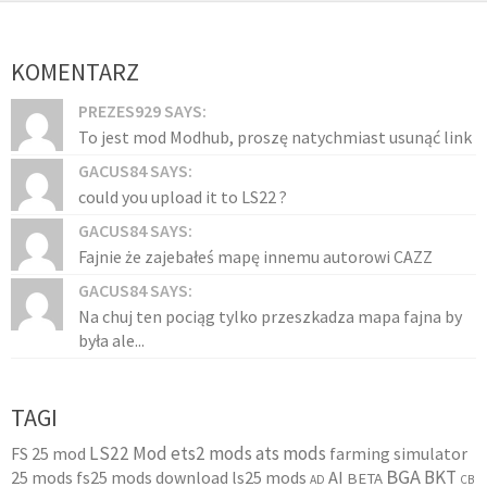
KOMENTARZ
PREZES929 SAYS:
To jest mod Modhub, proszę natychmiast usunąć link
GACUS84 SAYS:
could you upload it to LS22 ?
GACUS84 SAYS:
Fajnie że zajebałeś mapę innemu autorowi CAZZ
GACUS84 SAYS:
Na chuj ten pociąg tylko przeszkadza mapa fajna by
była ale...
TAGI
LS22 Mod
ets2 mods
ats mods
FS 25 mod
farming simulator
BGA
BKT
25 mods
fs25 mods download
ls25 mods
AI
BETA
AD
CB