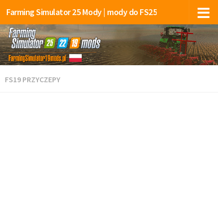
Farming Simulator 25 Mody | mody do FS25
FS19 PRZYCZEPY