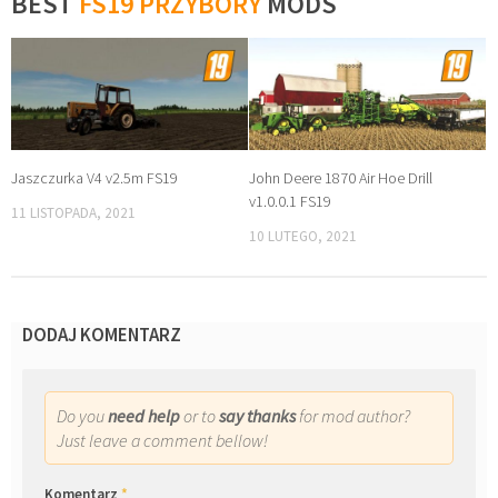
BEST
FS19 PRZYBORY
MODS
Jaszczurka V4 v2.5m FS19
John Deere 1870 Air Hoe Drill
v1.0.0.1 FS19
11 LISTOPADA, 2021
10 LUTEGO, 2021
DODAJ KOMENTARZ
Do you
need help
or to
say thanks
for mod author?
Just leave a comment bellow!
Komentarz
*