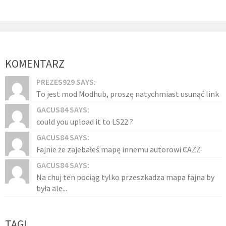
KOMENTARZ
PREZES929 SAYS:
To jest mod Modhub, proszę natychmiast usunąć link
GACUS84 SAYS:
could you upload it to LS22 ?
GACUS84 SAYS:
Fajnie że zajebałeś mapę innemu autorowi CAZZ
GACUS84 SAYS:
Na chuj ten pociąg tylko przeszkadza mapa fajna by
była ale...
TAGI