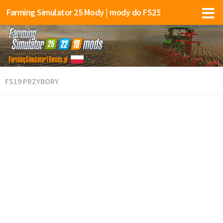
Farming Simulator 25 Mody | mody do FS25
FS19 PRZYBORY