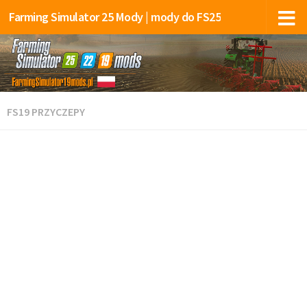
Farming Simulator 25 Mody | mody do FS25
FS19 PRZYCZEPY