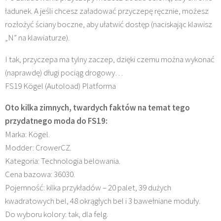
ładunek. A jeśli chcesz załadować przyczepę ręcznie, możesz
rozłożyć ściany boczne, aby ułatwić dostęp (naciskając klawisz
„N” na klawiaturze).
I tak, przyczepa ma tylny zaczep, dzięki czemu można wykonać
(naprawdę) długi pociąg drogowy…
FS19 Kögel (Autoload) Platforma
Oto kilka zimnych, twardych faktów na temat tego
przydatnego moda do FS19:
Marka: Kögel.
Modder: CrowerCZ.
Kategoria: Technologia belowania.
Cena bazowa: 36030.
Pojemność: kilka przykładów – 20 palet, 39 dużych
kwadratowych bel, 48 okrągłych bel i 3 bawełniane moduły.
Do wyboru kolory: tak, dla felg.