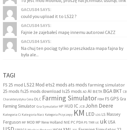
To jest mod Modhub, proszę natychmiast usunąć link
GACUS84 SAYS:
could you upload it to LS22 ?
GACUS84 SAYS:
Fajnie że zajebałeś mapę innemu autorowi CAZZ
GACUS84 SAYS:
Na chuj ten pociąg tylko przeszkadza mapa fajna by
była ale...
TAGI
LS22 Mod
ets2 mods
ats mods
FS 25 mod
farming simulator
BGA
BKT
25 mods
fs25 mods download
ls25 mods
AI
BETA
AD
CB
Farming Simulator
GPS
FS
Gra
DLC
FBM
Charakterystyka Cena
John Deere
IC
Farming Simulator
HUD
HP
Gra Symulator
JCB
KM
LED
Massey
LS
Kategoria Ci
Kategoria Narz
Kategoria Przyczepy
LOG
uk
Ferguson
USA
MOD
New Holland
NIE
PC
MP
PDA
MF
PS
TMR
UE
USD
XML
Farming Simulator 22
WOM
UWAGA
Wielkiej Brytanii
XXL