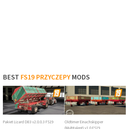
BEST
FS19 PRZYCZEPY
MODS
Pakiet Lizard D83 v2.0.0.3 FS19
Oldtimer Einachskipper
(Multitalent) v1.0 FS19