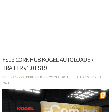
FS19 CORNHUB KOGEL AUTOLOADER
TRAILER v1.0 FS19
BY
FS22 MODS
· PUBLISHED
4 STYCZNIA, 2021
· UPDATED
4 STYCZNIA,
2021