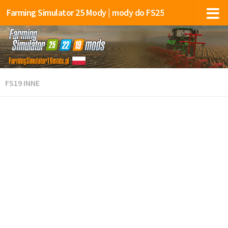
Farming Simulator 25 Mody | mody do FS25
FS19 INNE