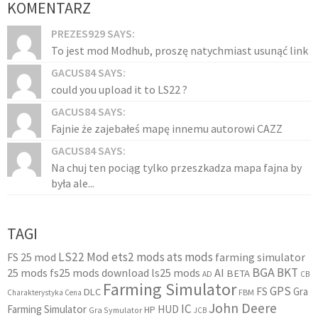
KOMENTARZ
PREZES929 SAYS:
To jest mod Modhub, proszę natychmiast usunąć link
GACUS84 SAYS:
could you upload it to LS22 ?
GACUS84 SAYS:
Fajnie że zajebałeś mapę innemu autorowi CAZZ
GACUS84 SAYS:
Na chuj ten pociąg tylko przeszkadza mapa fajna by
była ale...
TAGI
LS22 Mod
ets2 mods
ats mods
FS 25 mod
farming simulator
BGA
BKT
25 mods
fs25 mods download
ls25 mods
AI
BETA
AD
CB
Farming Simulator
GPS
FS
Gra
DLC
FBM
Charakterystyka Cena
John Deere
IC
Farming Simulator
HUD
HP
Gra Symulator
JCB