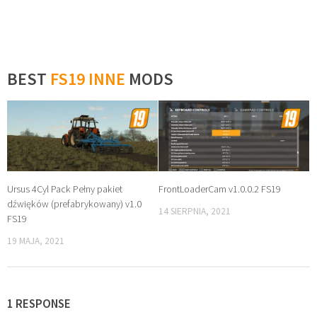
BEST
FS19 INNE
MODS
Ursus 4Cyl Pack Pełny pakiet
FrontLoaderCam v1.0.0.2 FS19
dźwięków (prefabrykowany) v1.0
14 SIERPNIA, 2021
FS19
19 MAJA, 2021
1 RESPONSE