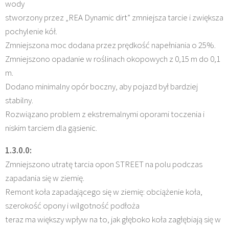
wody
stworzony przez „REA Dynamic dirt” zmniejsza tarcie i zwiększa
pochylenie kół.
Zmniejszona moc dodana przez prędkość napełniania o 25%.
Zmniejszono opadanie w roślinach okopowych z 0,15 m do 0,1
m.
Dodano minimalny opór boczny, aby pojazd był bardziej
stabilny.
Rozwiązano problem z ekstremalnymi oporami toczenia i
niskim tarciem dla gąsienic.
1.3.0.0:
Zmniejszono utratę tarcia opon STREET na polu podczas
zapadania się w ziemię.
Remont koła zapadającego się w ziemię: obciążenie koła,
szerokość opony i wilgotność podłoża
teraz ma większy wpływ na to, jak głęboko koła zagłębiają się w