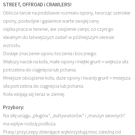
STREET, OFFROAD i CRAWLERS!
Oblicza tarcie na podstawie rozmiaru opony, tworząc szerokie
opony, podwójne i gąsienice warte swojej ceny
ciężka praca w terenie, ale zwężenie cierpi, co czyni go
idealnym do łatwiejszych zadań w późniejszym okresie
wzrostu.
Dodaje znaczenie oporu toczenia i bocznego:
Większy nacisk na koła, małe opony i miękki grunt = większa siła
potrzebna do ciągnięcia lub pchania.
Mniejsze obciążenie koła, duże opony i twardy grunt = mniejsza
siła potrzebna do ciągnięcia lub pchania.
Koła wbijają się teraz w ziemię.
Przybory:
Na siłę uciągu „pługów”, „kultywatorów” i „maszyn siewnych”
ma wpływ rodzaj podłoża.
Prasy i przyczepy zbierające wykorzystują moc zależną od