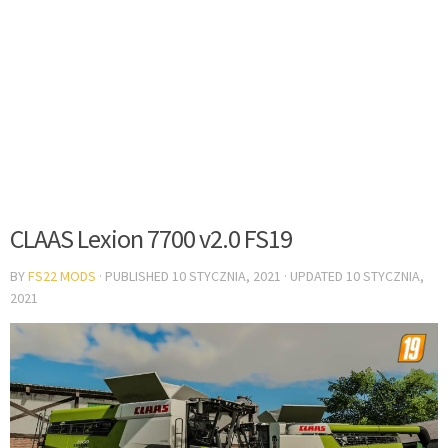
CLAAS Lexion 7700 v2.0 FS19
BY
FS22 MODS
· PUBLISHED
10 STYCZNIA, 2021
· UPDATED
10 STYCZNIA,
2021