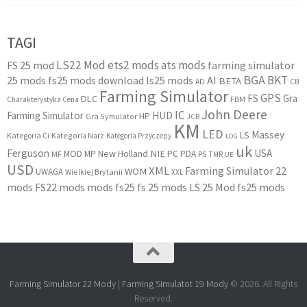
TAGI
LS22 Mod
ets2 mods
ats mods
FS 25 mod
farming simulator
BGA
BKT
25 mods
fs25 mods download
ls25 mods
AI
BETA
AD
CB
Farming Simulator
GPS
FS
Gra
DLC
FBM
Charakterystyka Cena
John Deere
IC
Farming Simulator
HUD
HP
Gra Symulator
JCB
KM
LED
Massey
LS
Kategoria Ci
Kategoria Narz
Kategoria Przyczepy
LOG
uk
Ferguson
USA
MOD
New Holland
NIE
PC
MP
PDA
MF
PS
TMR
UE
USD
XML
Farming Simulator 22
WOM
UWAGA
Wielkiej Brytanii
XXL
mods
FS22 mods
mods fs25
fs 25 mods
LS 25 Mod
fs25 mods
Farming Simulator 22 Mody
|
Farming Simulatot 19 Mody
© 2026. All Rights
Reserved.