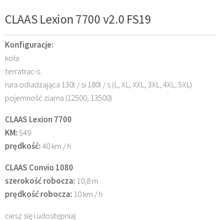
CLAAS Lexion 7700 v2.0 FS19
Konfiguracje:
koła
terratrac-s
rura odladzająca 130l / si 180l / s (L, XL, XXL, 3XL, 4XL, 5XL)
pojemność ziarna (12500, 13500)
CLAAS Lexion 7700
KM:
549
prędkość:
40 km / h
CLAAS Convio 1080
szerokość robocza:
10,8 m
prędkość robocza:
10 km / h
ciesz się i udostępniaj