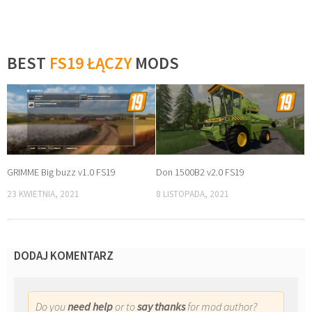
BEST
FS19 ŁĄCZY
MODS
GRIMME Big buzz v1.0 FS19
Don 1500B2 v2.0 FS19
23 KWIETNIA, 2021
8 LISTOPADA, 2021
DODAJ KOMENTARZ
Do you
need help
or to
say thanks
for mod author?