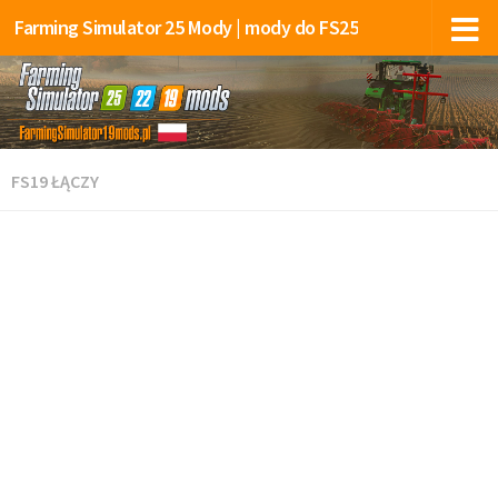
Farming Simulator 25 Mody | mody do FS25
FS19 ŁĄCZY