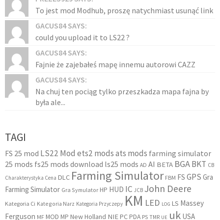
To jest mod Modhub, proszę natychmiast usunąć link
GACUS84 SAYS:
could you upload it to LS22 ?
GACUS84 SAYS:
Fajnie że zajebałeś mapę innemu autorowi CAZZ
GACUS84 SAYS:
Na chuj ten pociąg tylko przeszkadza mapa fajna by
była ale...
TAGI
LS22 Mod
ets2 mods
ats mods
FS 25 mod
farming simulator
BGA
BKT
25 mods
fs25 mods download
ls25 mods
AI
BETA
AD
CB
Farming Simulator
GPS
FS
Gra
DLC
FBM
Charakterystyka Cena
John Deere
IC
Farming Simulator
HUD
HP
Gra Symulator
JCB
KM
LED
Massey
LS
Kategoria Ci
Kategoria Narz
Kategoria Przyczepy
LOG
uk
Ferguson
USA
MOD
New Holland
NIE
PC
MP
PDA
MF
PS
TMR
UE