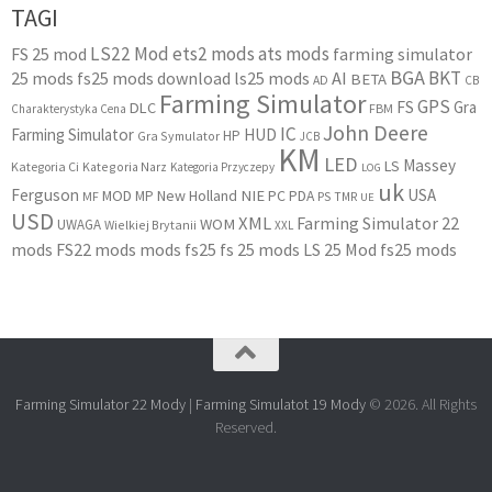
TAGI
LS22 Mod
ets2 mods
ats mods
FS 25 mod
farming simulator
BGA
BKT
25 mods
fs25 mods download
ls25 mods
AI
BETA
AD
CB
Farming Simulator
GPS
FS
Gra
DLC
FBM
Charakterystyka Cena
John Deere
IC
Farming Simulator
HUD
HP
Gra Symulator
JCB
KM
LED
Massey
LS
Kategoria Ci
Kategoria Narz
Kategoria Przyczepy
LOG
uk
Ferguson
USA
MOD
New Holland
NIE
PC
MP
PDA
MF
PS
TMR
UE
USD
XML
Farming Simulator 22
WOM
UWAGA
Wielkiej Brytanii
XXL
mods
FS22 mods
mods fs25
fs 25 mods
LS 25 Mod
fs25 mods
Farming Simulator 22 Mody
|
Farming Simulatot 19 Mody
© 2026. All Rights
Reserved.