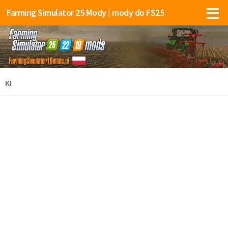
Farming Simulator 25 Mody | mody do FS25
KI